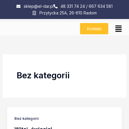
Przejdź
sklep@el-dar.pl
48 331 74 24 / 667 634 581
do
Przytycka 25A, 26-610 Radom
treści
Men
Kontakt
Bez kategorii
Bez kategorii
Witaj, świecie!