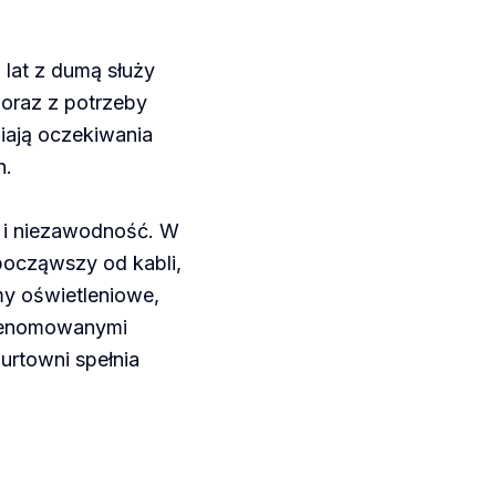
 lat z dumą służy
i oraz z potrzeby
niają oczekiwania
h.
ć i niezawodność. W
począwszy od kabli,
my oświetleniowe,
 renomowanymi
urtowni spełnia