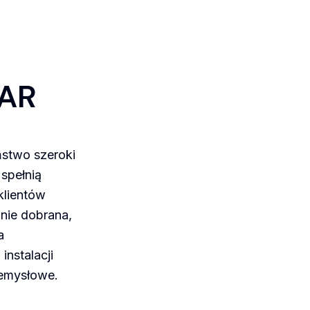
DAR
ństwo szeroki
spełnią
klientów
nnie dobrana,
a
instalacji
emysłowe.