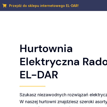
Przejdź
Przejdź do sklepu internetowego EL-DAR!
do
treści
Hurtownia
Elektryczna Rad
EL-DAR
Szukasz niezawodnych rozwiązań elektryc
W naszej hurtowni znajdziesz szeroki asort