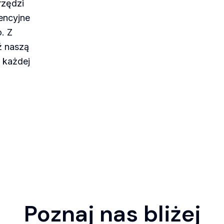
rzędzi
encyjne
. Z
ź naszą
w każdej
Poznaj nas bliżej