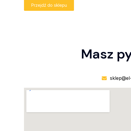
Przejdź do sklepu
Masz py
sklep@el-