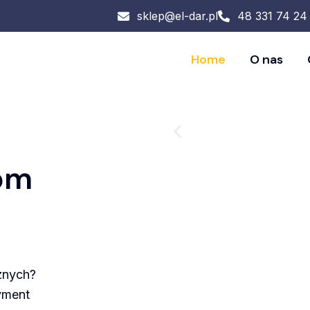
sklep@el-dar.pl
48 331 74 24
Home
O nas
om
znych?
yment