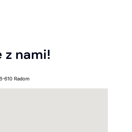
 z nami!
26-610 Radom