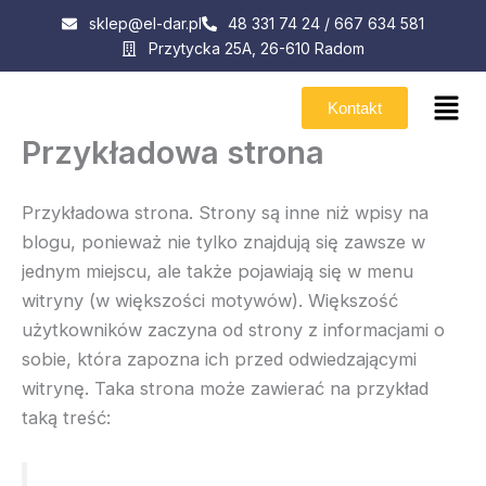
Przejdź
sklep@el-dar.pl
48 331 74 24 / 667 634 581
do
Przytycka 25A, 26-610 Radom
treści
Men
Kontakt
Przykładowa strona
Przykładowa strona. Strony są inne niż wpisy na
blogu, ponieważ nie tylko znajdują się zawsze w
jednym miejscu, ale także pojawiają się w menu
witryny (w większości motywów). Większość
użytkowników zaczyna od strony z informacjami o
sobie, która zapozna ich przed odwiedzającymi
witrynę. Taka strona może zawierać na przykład
taką treść: